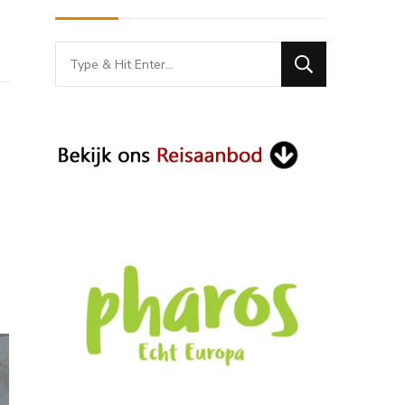
Looking
for
Something?