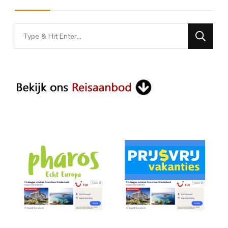
Looking
for
Something?