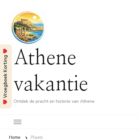
Athene
Vroegboek Korting
vakantie
Ontdek de pracht en historie van Athene
Home
Plaats