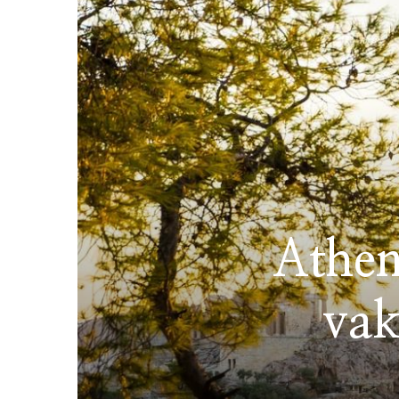
Athen
vak