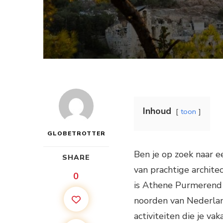
Inhoud
toon
GLOBETROTTER
Ben je op zoek naar 
SHARE
van prachtige archite
0
is Athene Purmerend d
noorden van Nederlan
activiteiten die je va