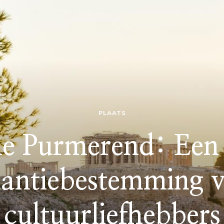
PLAATS
e Purmerend: Een 
antiebestemming 
cultuurliefhebbers