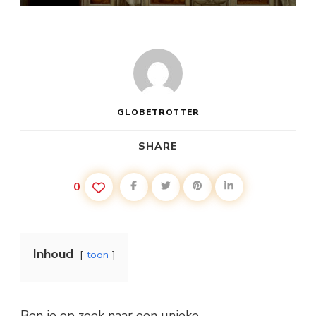
GLOBETROTTER
SHARE
0
Inhoud
toon
Ben je op zoek naar een unieke