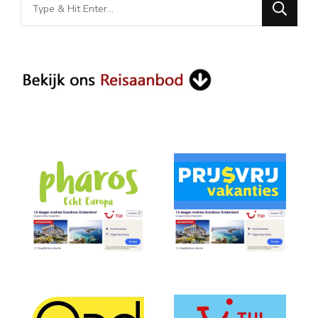
Looking
for
Something?