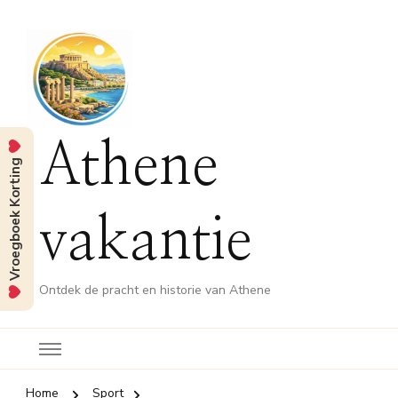
Athene
Vroegboek Korting
vakantie
Ontdek de pracht en historie van Athene
Home
Sport