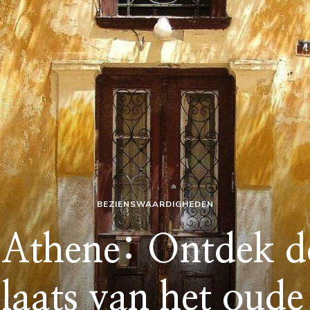
BEZIENSWAARDIGHEDEN
Athene: Ontdek d
laats van het oude