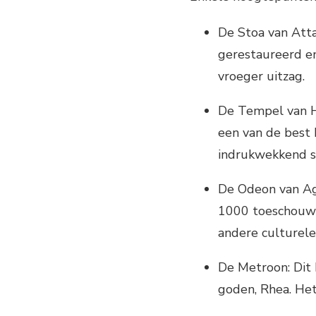
De Stoa van Attal
gerestaureerd en
vroeger uitzag.
De Tempel van H
een van de best 
indrukwekkend st
De Odeon van Ag
1000 toeschouwe
andere culturel
De Metroon: Dit
goden, Rhea. He