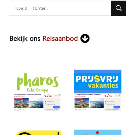
Looking
for
Something?