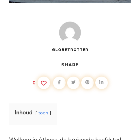
GLOBETROTTER
SHARE
0
Inhoud
toon
Welkom in Athene, de bruisende hoofdstad