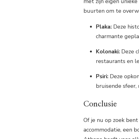
met zijn eigen unieke 
buurten om te overwe
Plaka:
Deze histo
charmante geplave
Kolonaki:
Deze ch
restaurants en l
Psiri:
Deze opkome
bruisende sfeer, 
Conclusie
Of je nu op zoek bent
accommodatie, een bou