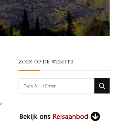
ZOEK OP DE WEBSITE
Looking
for
Something?
we