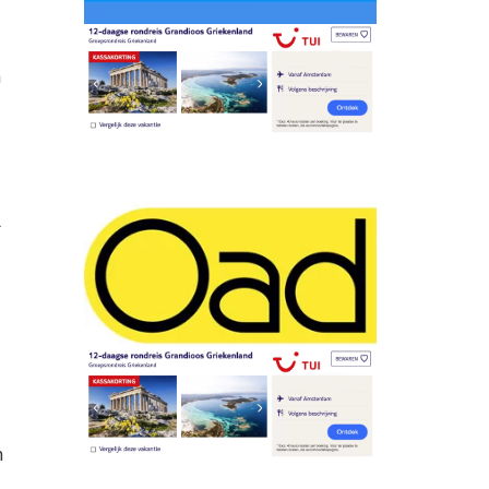
n
r
n