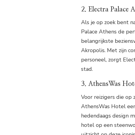
2. Electra Palace 
Als je op zoek bent n
Palace Athens de perf
belangrijkste beziens
Akropolis. Met zijn c
personeel, zorgt Elec
stad.
3. AthensWas Hot
Voor reizigers die op 
AthensWas Hotel een 
hedendaags design me
hotel op een steenwor
uitzicht op deze icon