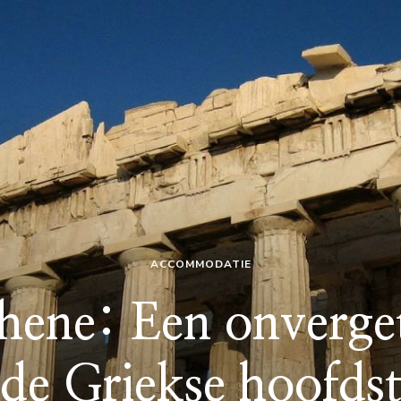
ACCOMMODATIE
hene: Een onvergete
 de Griekse hoofds