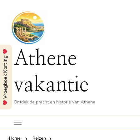
Athene
Vroegboek Korting
vakantie
Ontdek de pracht en historie van Athene
Home
Reizen