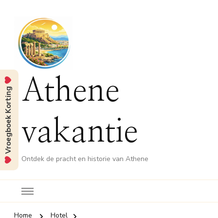
Athene
Vroegboek Korting
vakantie
Ontdek de pracht en historie van Athene
Home
Hotel