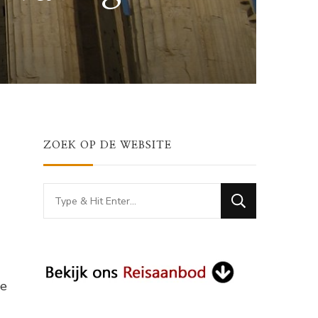
ZOEK OP DE WEBSITE
Looking
for
Something?
he