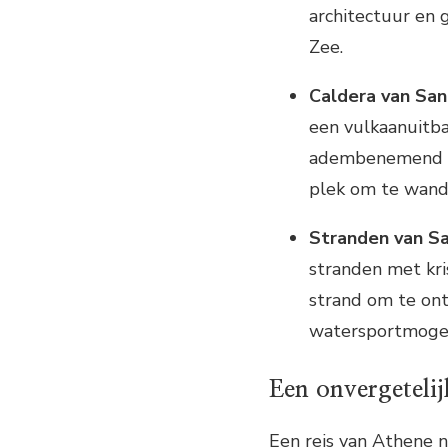
architectuur en 
Zee.
Caldera van Sant
een vulkaanuitba
adembenemend ui
plek om te wande
Stranden van Sa
stranden met kri
strand om te on
watersportmogeli
Een onvergeteli
Een reis van Athene n