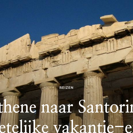
REIZEN
hene naar Santori
etelijke vakantie-e