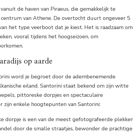
vanuit de haven van Piraeus, die gemakkelijk te
et centrum van Athene. De overtocht duurt ongeveer 5
 van het type veerboot dat je kiest. Het is raadzaam om
oeken, vooral tijdens het hoogseizoen, om
voorkomen.
aradijs op aarde
orini word je begroet door de adembenemende
lkanische eiland. Santorini staat bekend om zijn witte
pels, pittoreske dorpjes en spectaculaire
 zijn enkele hoogtepunten van Santorini:
ke dorpje is een van de meest gefotografeerde plekke
andel door de smalle straatjes, bewonder de prachtige