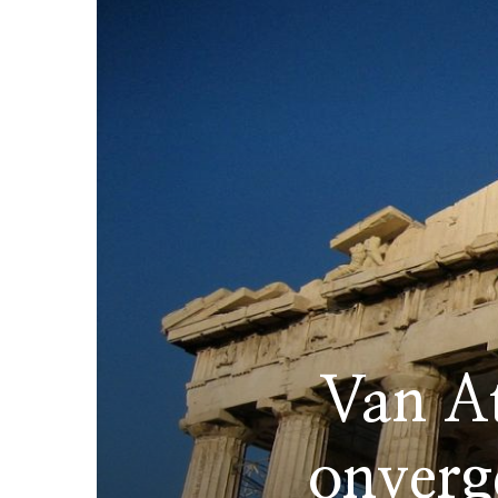
Van At
onverg