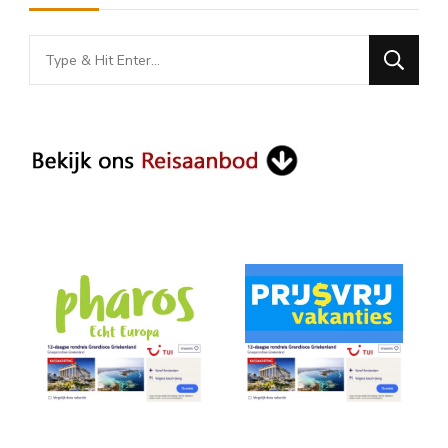
Looking
for
Something?