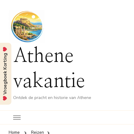
Athene
Vroegboek Korting
vakantie
Ontdek de pracht en historie van Athene
Home
Reizen