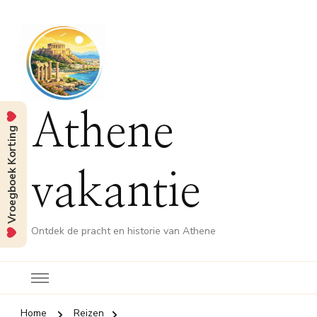
Athene
Vroegboek Korting
vakantie
Ontdek de pracht en historie van Athene
Home
Reizen