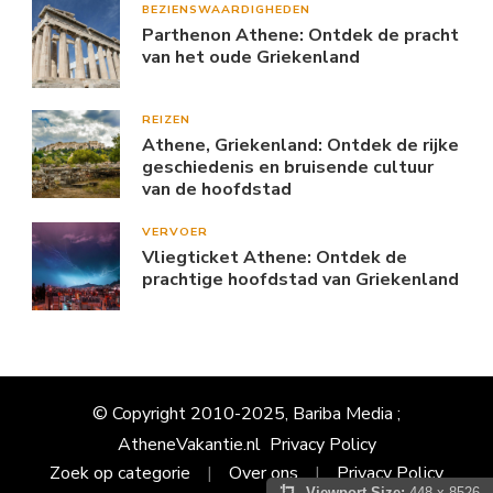
BEZIENSWAARDIGHEDEN
Parthenon Athene: Ontdek de pracht
van het oude Griekenland
REIZEN
Athene, Griekenland: Ontdek de rijke
geschiedenis en bruisende cultuur
van de hoofdstad
VERVOER
Vliegticket Athene: Ontdek de
prachtige hoofdstad van Griekenland
© Copyright 2010-2025, Bariba Media ;
AtheneVakantie.nl
Privacy Policy
Zoek op categorie
Over ons
Privacy Policy
Viewport Size:
448 x 8526