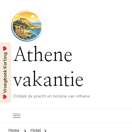
Athene
Vroegboek Korting
vakantie
Ontdek de pracht en historie van Athene
Home
Hotel