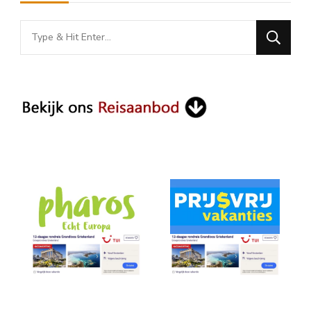
Looking
for
Something?