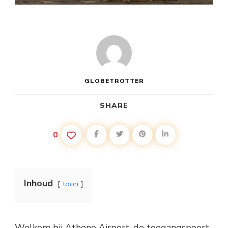
GLOBETROTTER
SHARE
0
Inhoud
toon
Welkom bij Athene Airport, de toegangspoort