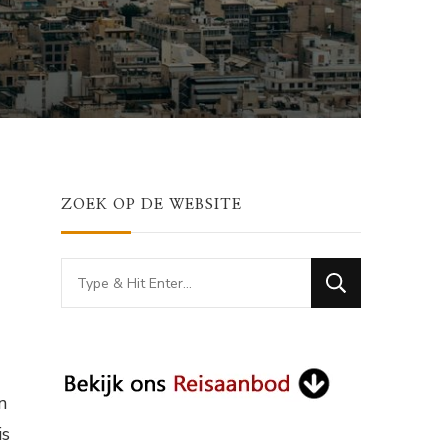
ZOEK OP DE WEBSITE
Looking
for
Something?
n
is