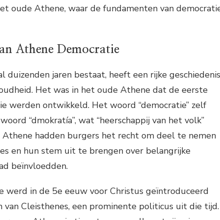
r het oude Athene, waar de fundamenten van democrati
an Athene Democratie
al duizenden jaren bestaat, heeft een rijke geschiedeni
 oudheid. Het was in het oude Athene dat de eerste
e werden ontwikkeld. Het woord “democratie” zelf
woord “dmokratía”, wat “heerschappij van het volk”
e Athene hadden burgers het recht om deel te nemen
ces en hun stem uit te brengen over belangrijke
tad beïnvloedden.
 werd in de 5e eeuw voor Christus geïntroduceerd
van Cleisthenes, een prominente politicus uit die tijd.