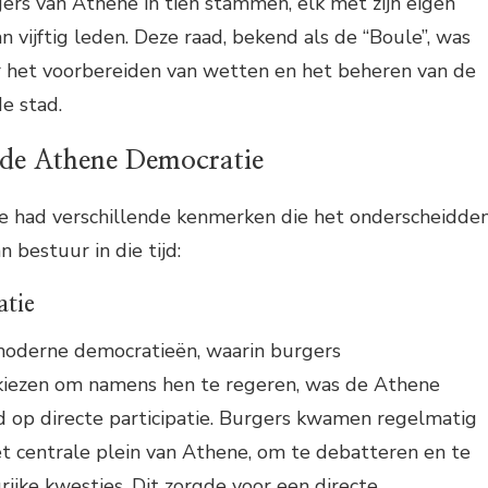
ers van Athene in tien stammen, elk met zijn eigen
n vijftig leden. Deze raad, bekend als de “Boule”, was
r het voorbereiden van wetten en het beheren van de
de stad.
de Athene Democratie
 had verschillende kenmerken die het onderscheidde
 bestuur in die tijd:
atie
 moderne democratieën, waarin burgers
kiezen om namens hen te regeren, was de Athene
 op directe participatie. Burgers kwamen regelmatig
t centrale plein van Athene, om te debatteren en te
jke kwesties. Dit zorgde voor een directe