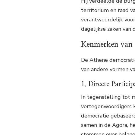
Hij verdeelde de burg
territorium en raad va
verantwoordelijk voo
dagelijkse zaken van 
Kenmerken van 
De Athene democratie
van andere vormen van
1. Directe Particip
In tegenstelling tot
vertegenwoordigers 
democratie gebaseerd
samen in de Agora, he
stemmen over belangri