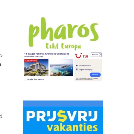
rs
n
gd