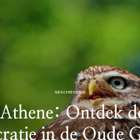
GESCHIEDENIS
 Athene: Ontdek d
atie in de Oude G