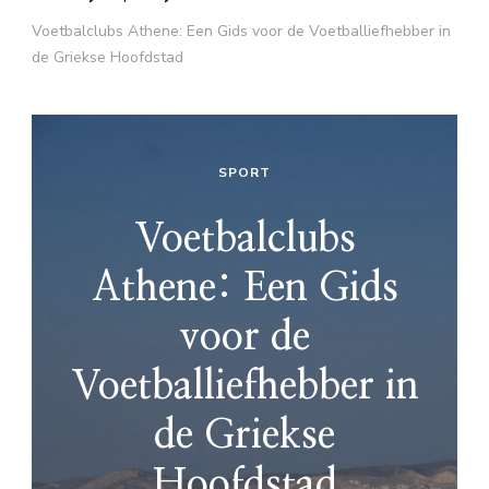
Voetbalclubs Athene: Een Gids voor de Voetballiefhebber in
de Griekse Hoofdstad
SPORT
Voetbalclubs
Athene: Een Gids
voor de
Voetballiefhebber in
de Griekse
Hoofdstad