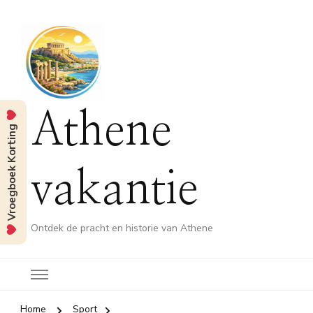
Athene
Vroegboek Korting
vakantie
Ontdek de pracht en historie van Athene
Home
Sport