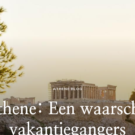
ATHENE BLOG
thene: Een waarsc
vakantiegangers