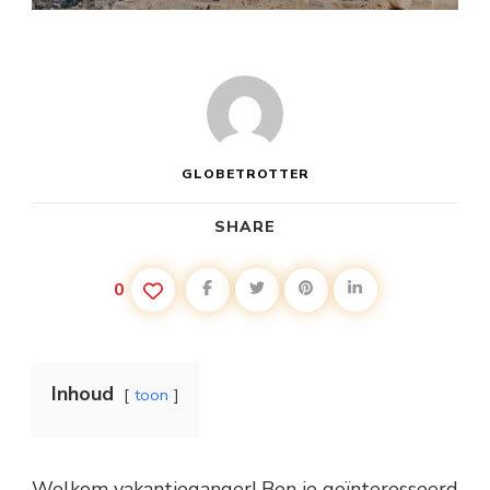
GLOBETROTTER
SHARE
0
Inhoud
toon
Welkom vakantieganger! Ben je geïnteresseerd