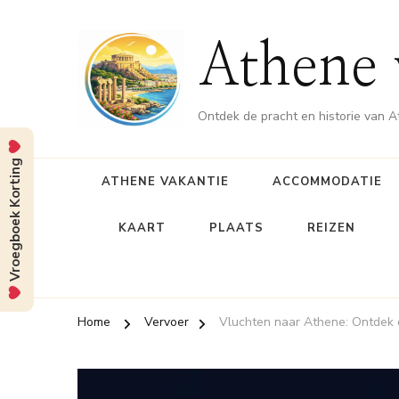
Athene 
Ontdek de pracht en historie van 
Vroegboek Korting
ATHENE VAKANTIE
ACCOMMODATIE
KAART
PLAATS
REIZEN
Home
Vervoer
Vluchten naar Athene: Ontdek 