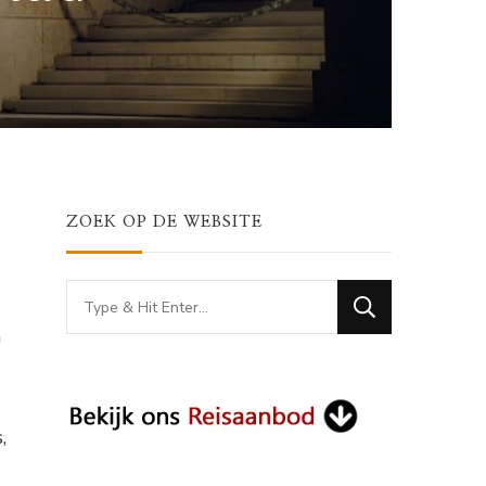
ZOEK OP DE WEBSITE
Looking
for
n
Something?
,