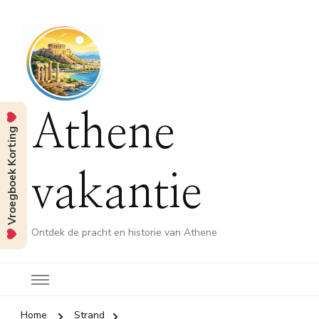
Athene
Vroegboek Korting
vakantie
Ontdek de pracht en historie van Athene
Home
Strand