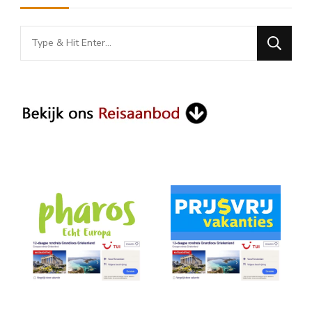
Looking
for
Something?