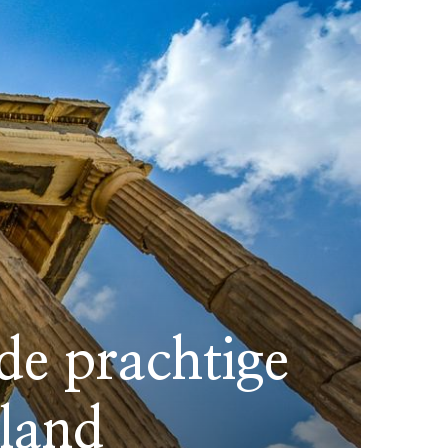
de prachtige
land