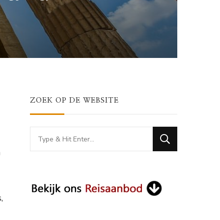
ZOEK OP DE WEBSITE
Looking
for
n
Something?
,