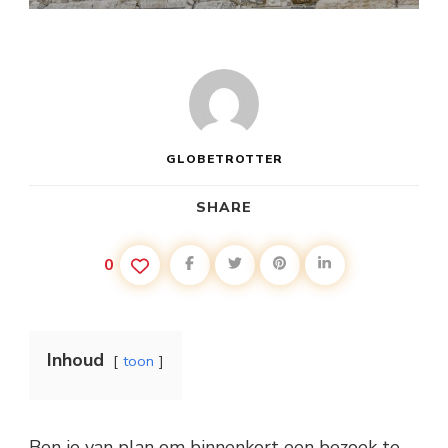
GLOBETROTTER
SHARE
0
Inhoud
toon
Ben je van plan om binnenkort een bezoek te