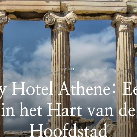
HOTEL
ey Hotel Athene: E
 in het Hart van d
Hoofdstad