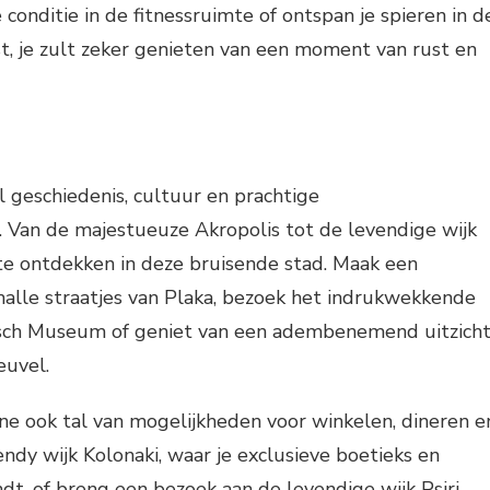
conditie in de fitnessruimte of ontspan je spieren in d
st, je zult zeker genieten van een moment van rust en
l geschiedenis, cultuur en prachtige
 Van de majestueuze Akropolis tot de levendige wijk
ts te ontdekken in deze bruisende stad. Maak een
alle straatjes van Plaka, bezoek het indrukwekkende
isch Museum of geniet van een adembenemend uitzich
euvel.
ne ook tal van mogelijkheden voor winkelen, dineren e
endy wijk Kolonaki, waar je exclusieve boetieks en
dt, of breng een bezoek aan de levendige wijk Psiri,