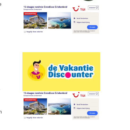
e
t
n