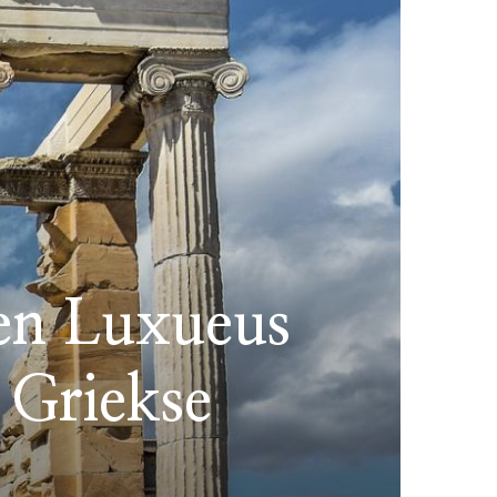
en Luxueus
e Griekse