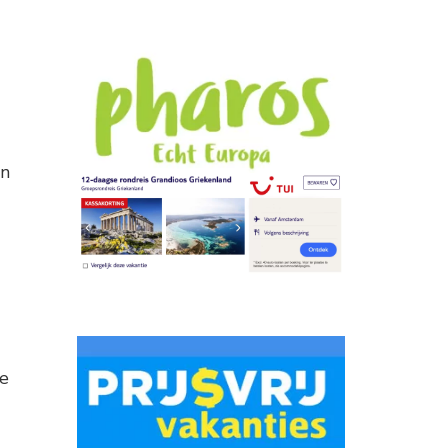
en
se