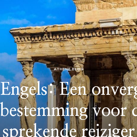
ATHENE BLOG
Engels: Een onverg
ebestemming voor d
sprekende reiziger