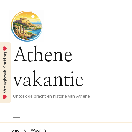
Athene
Vroegboek Korting
vakantie
Ontdek de pracht en historie van Athene
Home
Weer