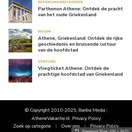
BEZIENSWAARDIGHEDEN
Parthenon Athene: Ontdek de pracht
van het oude Griekenland
REIZEN
Athene, Griekenland: Ontdek de rijke
geschiedenis en bruisende cultuur
van de hoofdstad
VERVOER
Vliegticket Athene: Ontdek de
prachtige hoofdstad van Griekenland
© Copyright 2010-2025, Bariba Media ;
AtheneVakantie.nl
Privacy Policy
Zoek op categorie
Over ons
Privacy Policy
Viewport Size:
448 x 9420